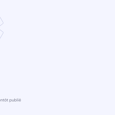
ntôt publié