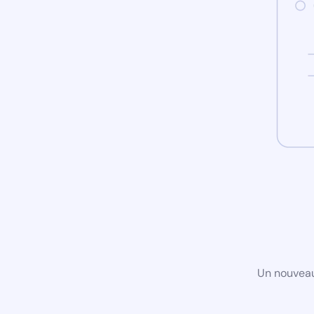
Un nouveau