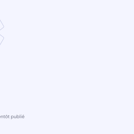
ntôt publié