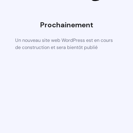
Prochainement
Un nouveau site web WordPress est en cours
de construction et sera bientôt publié