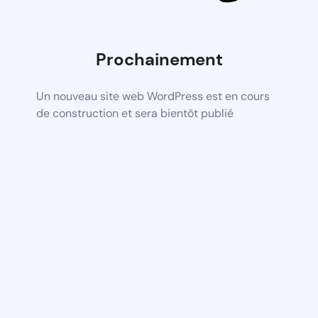
Prochainement
Un nouveau site web WordPress est en cours
de construction et sera bientôt publié