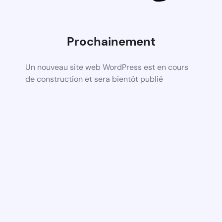
Prochainement
Un nouveau site web WordPress est en cours
de construction et sera bientôt publié