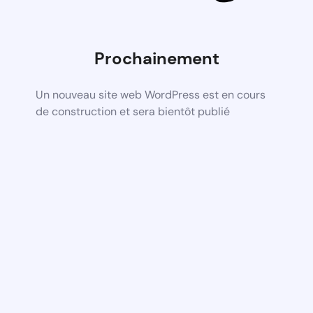
Prochainement
Un nouveau site web WordPress est en cours
de construction et sera bientôt publié