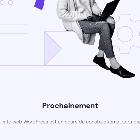
Prochainement
 site web WordPress est en cours de construction et sera bie