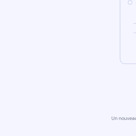
Un nouveau