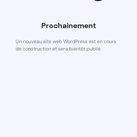
Prochainement
Un nouveau site web WordPress est en cours
de construction et sera bientôt publié