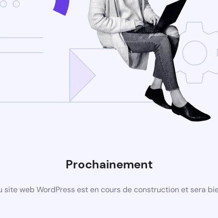
Prochainement
 site web WordPress est en cours de construction et sera bie