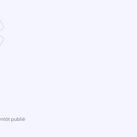
ntôt publié