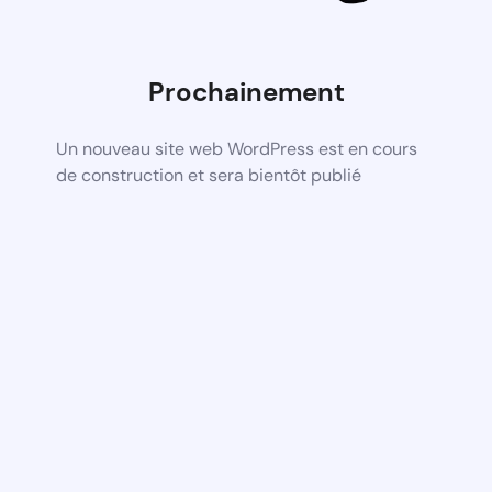
Prochainement
Un nouveau site web WordPress est en cours
de construction et sera bientôt publié