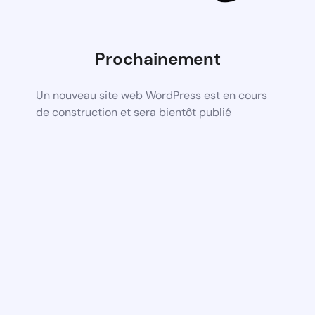
Prochainement
Un nouveau site web WordPress est en cours
de construction et sera bientôt publié