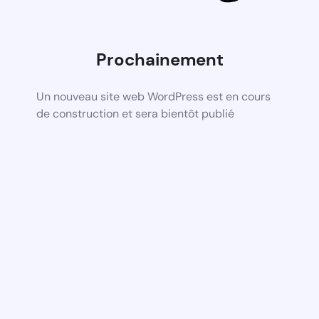
Prochainement
Un nouveau site web WordPress est en cours
de construction et sera bientôt publié