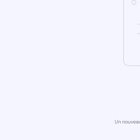
Un nouveau