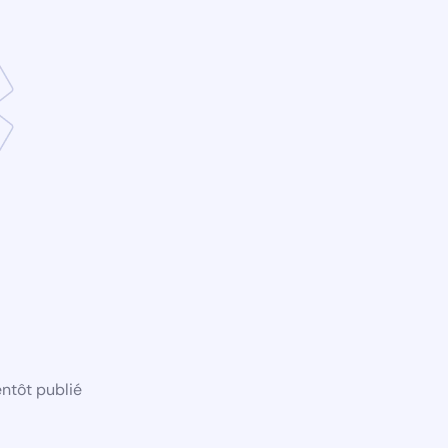
ntôt publié