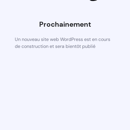
Prochainement
Un nouveau site web WordPress est en cours
de construction et sera bientôt publié