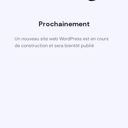
Prochainement
Un nouveau site web WordPress est en cours
de construction et sera bientôt publié