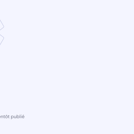
ntôt publié