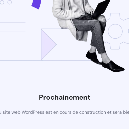
Prochainement
 site web WordPress est en cours de construction et sera bie