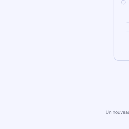
Un nouveau