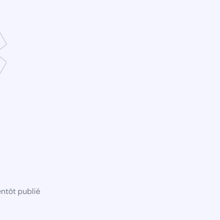
ntôt publié