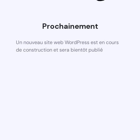
Prochainement
Un nouveau site web WordPress est en cours
de construction et sera bientôt publié