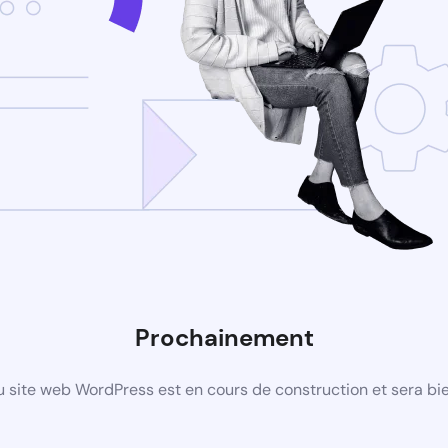
Prochainement
 site web WordPress est en cours de construction et sera bie