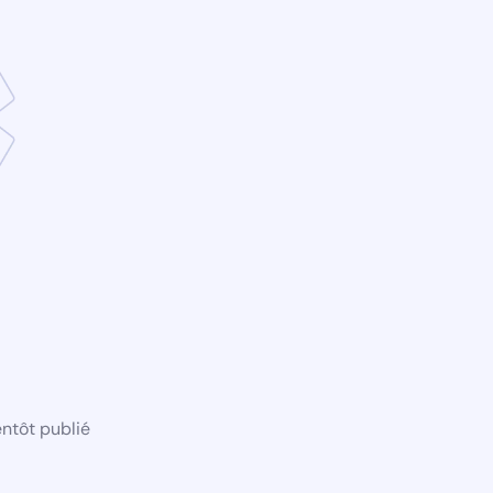
ntôt publié