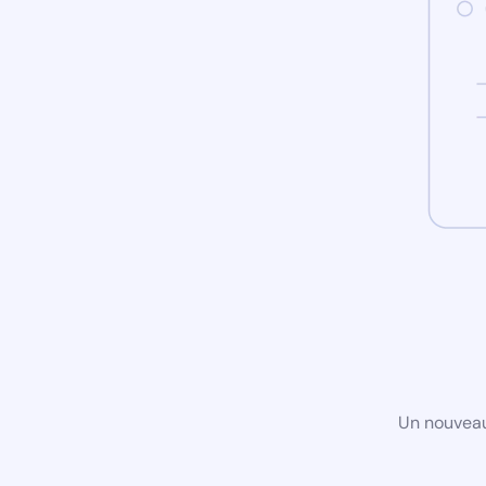
Un nouveau