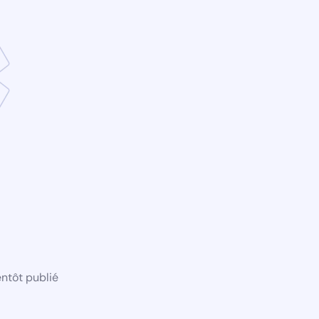
ntôt publié