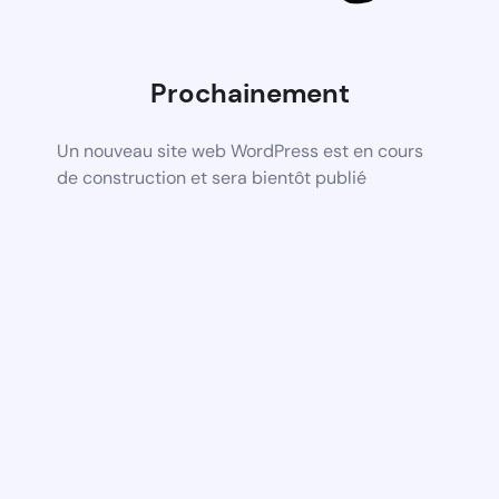
Prochainement
Un nouveau site web WordPress est en cours
de construction et sera bientôt publié