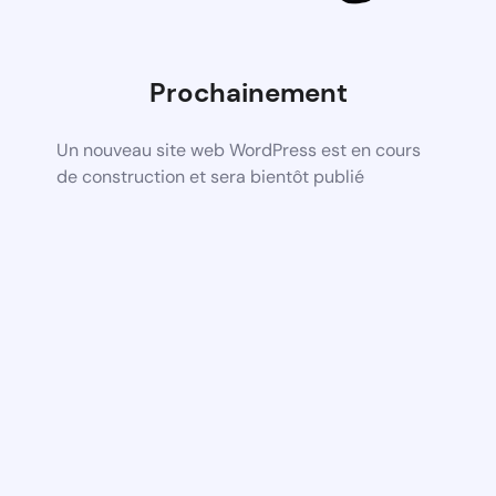
Prochainement
Un nouveau site web WordPress est en cours
de construction et sera bientôt publié