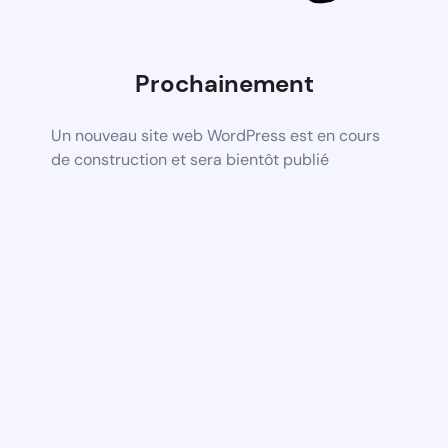
Prochainement
Un nouveau site web WordPress est en cours
de construction et sera bientôt publié