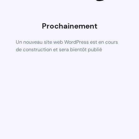
Prochainement
Un nouveau site web WordPress est en cours
de construction et sera bientôt publié