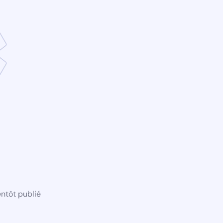
ntôt publié