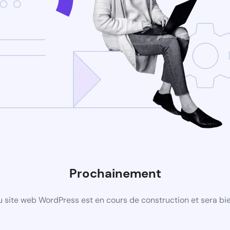
Prochainement
 site web WordPress est en cours de construction et sera bie