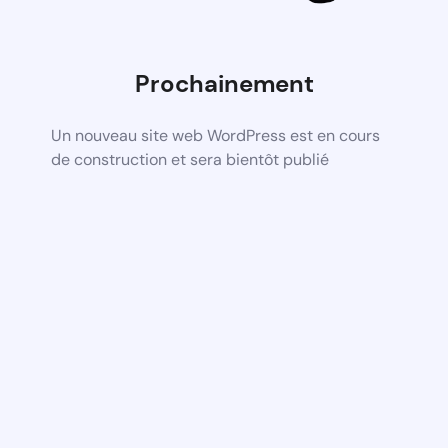
Prochainement
Un nouveau site web WordPress est en cours
de construction et sera bientôt publié