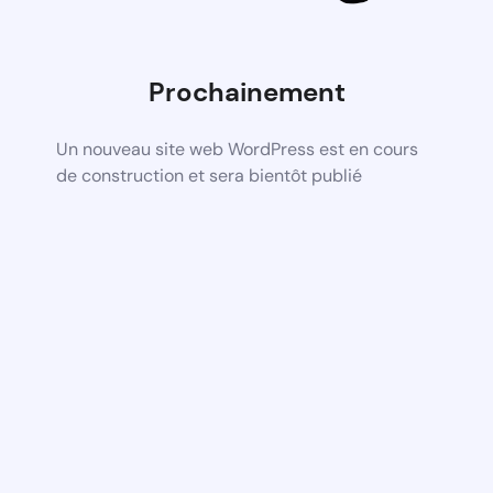
Prochainement
Un nouveau site web WordPress est en cours
de construction et sera bientôt publié