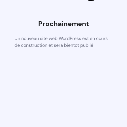
Prochainement
Un nouveau site web WordPress est en cours
de construction et sera bientôt publié