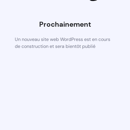
Prochainement
Un nouveau site web WordPress est en cours
de construction et sera bientôt publié