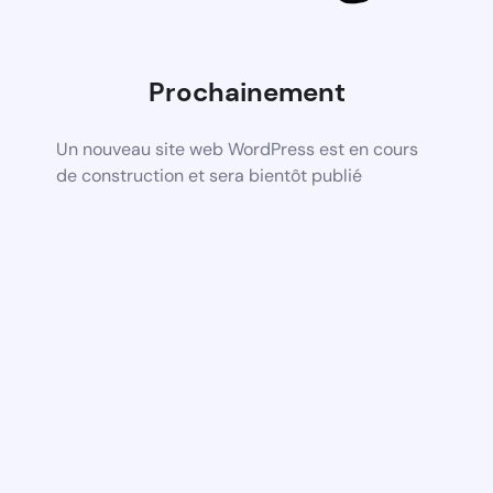
Prochainement
Un nouveau site web WordPress est en cours
de construction et sera bientôt publié