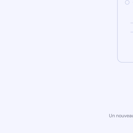
Un nouveau