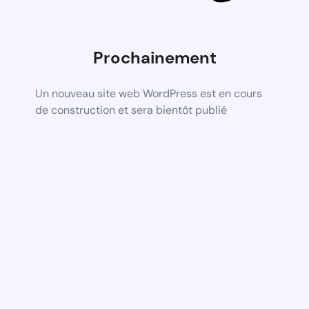
Prochainement
Un nouveau site web WordPress est en cours
de construction et sera bientôt publié