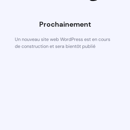
Prochainement
Un nouveau site web WordPress est en cours
de construction et sera bientôt publié