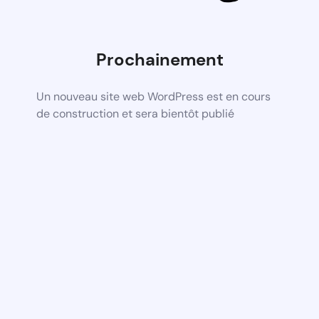
Prochainement
Un nouveau site web WordPress est en cours
de construction et sera bientôt publié