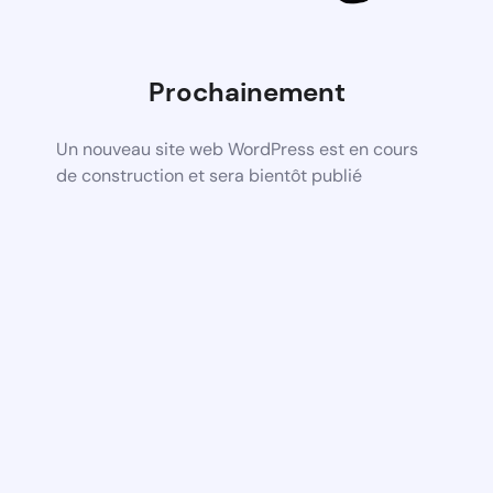
Prochainement
Un nouveau site web WordPress est en cours
de construction et sera bientôt publié